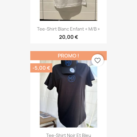
Tee-Shirt Blanc Enfant « M/B »
20,00 €
PROMO !
favorite_border
-5,00 €
Tee-Shirt Noir Et Bleu