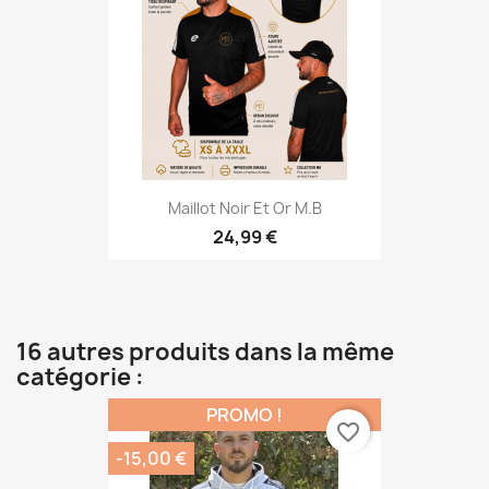
Maillot Noir Et Or M.B
24,99 €
16 autres produits dans la même
catégorie :
PROMO !
favorite_border
-15,00 €