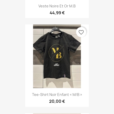
Veste Noire Et Or M.B
44,99 €
favorite_border
Tee-Shirt Noir Enfant « M/B »
20,00 €