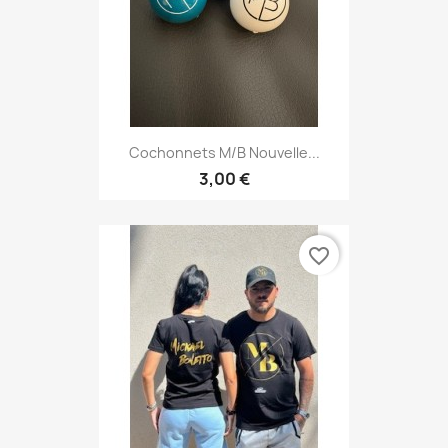
Cochonnets M/B Nouvelle...
3,00 €
favorite_border