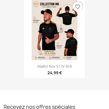
favorite_border
Maillot Noir Et Or M.B
24,99 €
Recevez nos offres spéciales