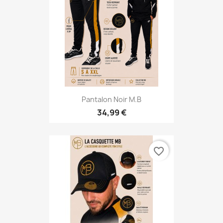
Pantalon Noir M.B
34,99 €
favorite_border