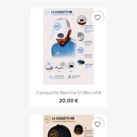
favorite_border
Casquette Blanche Et Bleu M.B
20,00 €
favorite_border