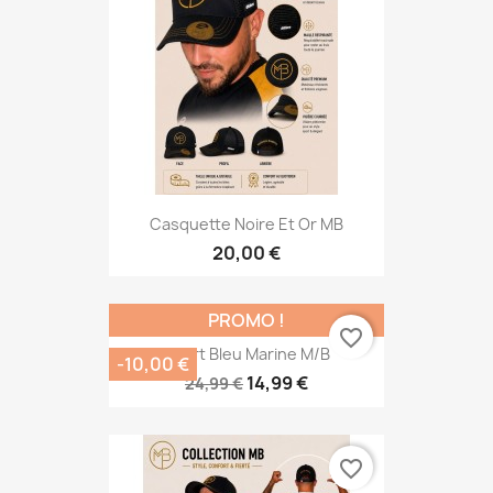
Casquette Noire Et Or MB
20,00 €
PROMO !
favorite_border
Short Bleu Marine M/B
-10,00 €
14,99 €
24,99 €
favorite_border