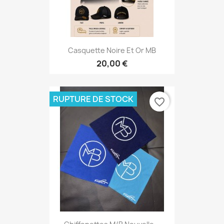
Casquette Noire Et Or MB
20,00 €
RUPTURE DE STOCK
favorite_border