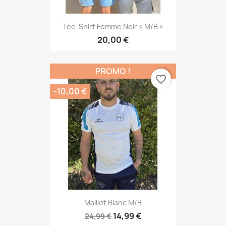
Tee-Shirt Femme Noir « M/B »
20,00 €
PROMO !
favorite_border
-10,00 €
Maillot Blanc M/B
14,99 €
24,99 €