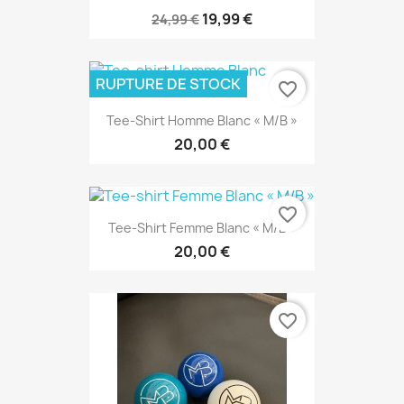
19,99 €
24,99 €
RUPTURE DE STOCK
favorite_border
Tee-Shirt Homme Blanc « M/B »
20,00 €
favorite_border
Tee-Shirt Femme Blanc « M/B »
20,00 €
favorite_border