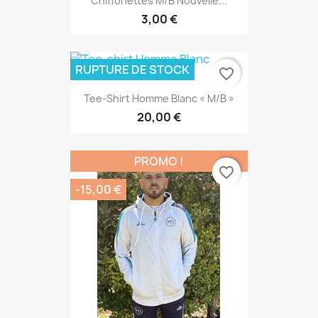
Chiffonettes M/B Nouvelle...
3,00 €
RUPTURE DE STOCK
favorite_border
Tee-Shirt Homme Blanc « M/B »
20,00 €
PROMO !
favorite_border
-15,00 €