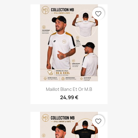
favorite_border
Maillot Blanc Et Or M.B
24,99 €
favorite_border