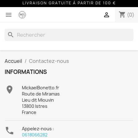
LIVRAISON GRATUITE À PARTIR DE 100 €
shopping_cart


(0)
search
Accueil
Contactez-nous
INFORMATIONS

MickaelBonetto.fr
Route de Miramas
Lieu dit Miouvin
13800 Istres
France

Appelez-nous :
0618066282