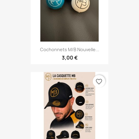
Cochonnets M/B Nouvelle...
3,00 €
favorite_border