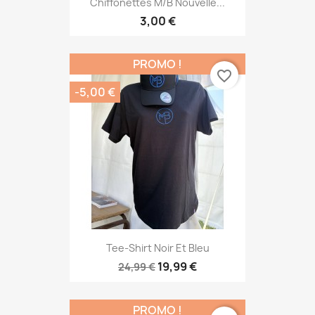
Chiffonettes M/B Nouvelle...
3,00 €
PROMO !
favorite_border
-5,00 €
Tee-Shirt Noir Et Bleu
19,99 €
24,99 €
PROMO !