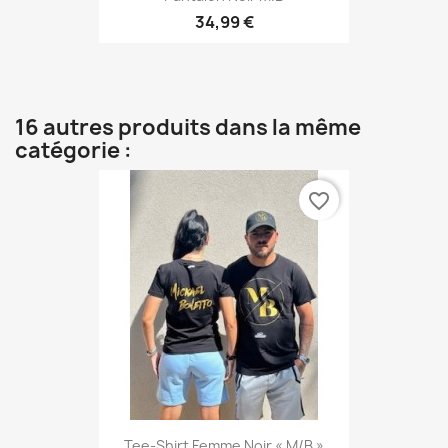
34,99 €
16 autres produits dans la même
catégorie :
favorite_border
Tee-Shirt Femme Noir « M/B »