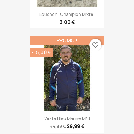
Bouchon "Champion Mixte"
3,00 €
PROMO !
favorite_border
-15,00 €
Veste Bleu Marine M/B
29,99 €
44,99 €