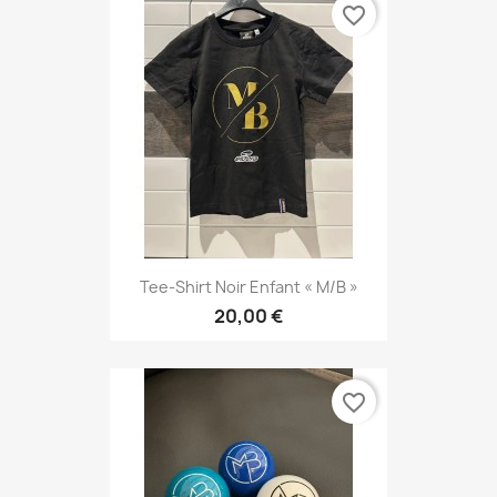
favorite_border
Tee-Shirt Noir Enfant « M/B »
20,00 €
favorite_border