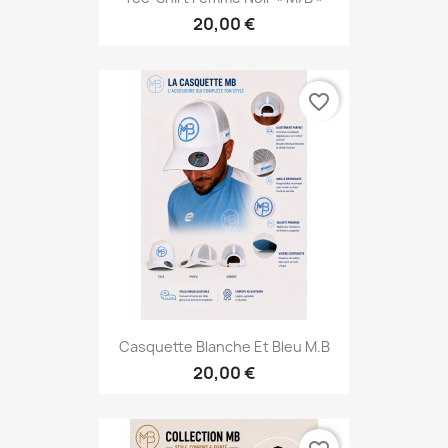
20,00 €
favorite_border
Casquette Blanche Et Bleu M.B
20,00 €