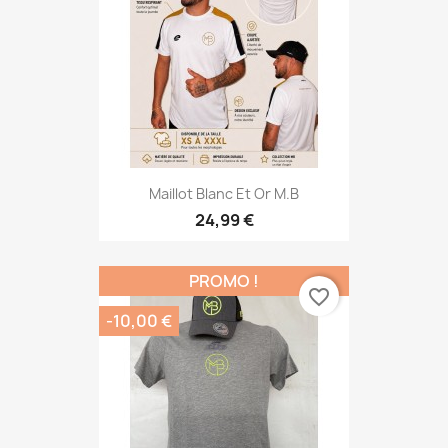
Maillot Blanc Et Or M.B
24,99 €
PROMO !
favorite_border
-10,00 €