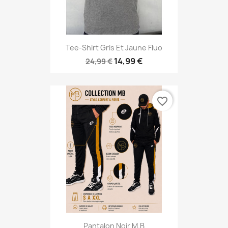
Tee-Shirt Gris Et Jaune Fluo
14,99 €
24,99 €
favorite_border
Pantalon Noir M.B