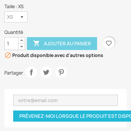
Taille : XS
Quantité

favorite_border
AJOUTER AU PANIER

Produit disponible avec d'autres options
Partager
PRÉVENEZ-MOI LORSQUE LE PRODUIT EST DISP