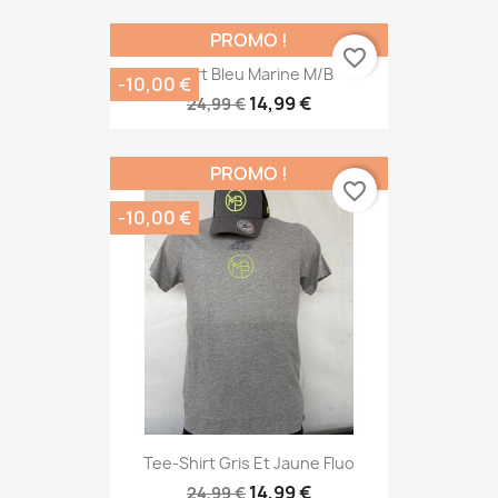
PROMO !
favorite_border
Short Bleu Marine M/B
-10,00 €
14,99 €
24,99 €
PROMO !
favorite_border
-10,00 €
Tee-Shirt Gris Et Jaune Fluo
14,99 €
24,99 €