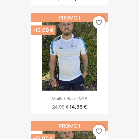
PROMO !
favorite_border
-10,00 €
Maillot Blanc M/B
14,99 €
24,99 €
PROMO !
favorite_border
-15,00 €