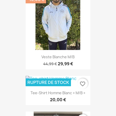
Veste Blanche M/B
29,99 €
44,99 €
RUPTURE DE STOCK
favorite_border
Tee-Shirt Homme Blanc « M/B »
20,00 €