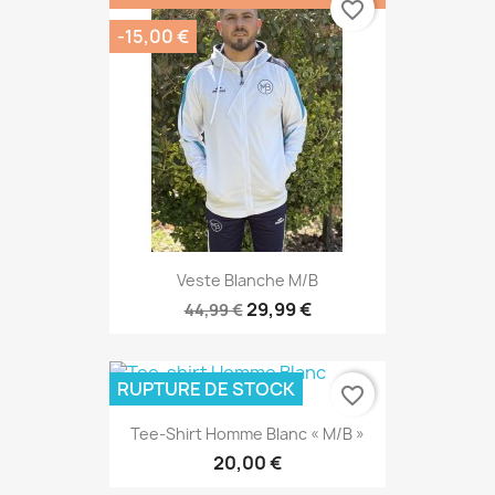
favorite_border
-15,00 €
Veste Blanche M/B
29,99 €
44,99 €
RUPTURE DE STOCK
favorite_border
Tee-Shirt Homme Blanc « M/B »
20,00 €