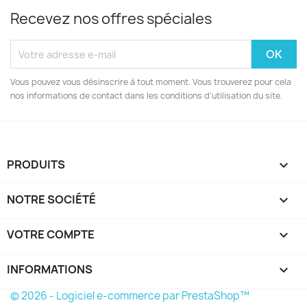
Recevez nos offres spéciales
Vous pouvez vous désinscrire à tout moment. Vous trouverez pour cela
nos informations de contact dans les conditions d'utilisation du site.
PRODUITS

NOTRE SOCIÉTÉ

VOTRE COMPTE

INFORMATIONS
keyboard_arrow_down
© 2026 - Logiciel e-commerce par PrestaShop™