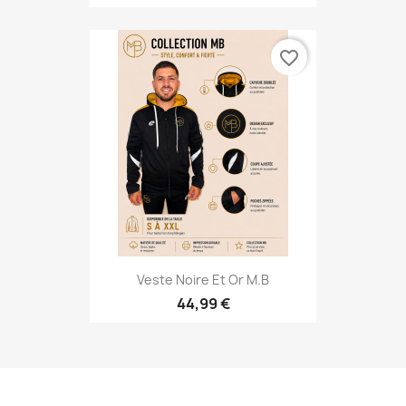
favorite_border
Veste Noire Et Or M.B
44,99 €