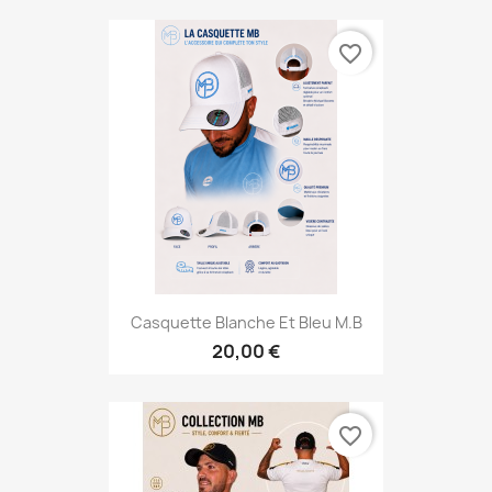
favorite_border
Casquette Blanche Et Bleu M.B
20,00 €
favorite_border