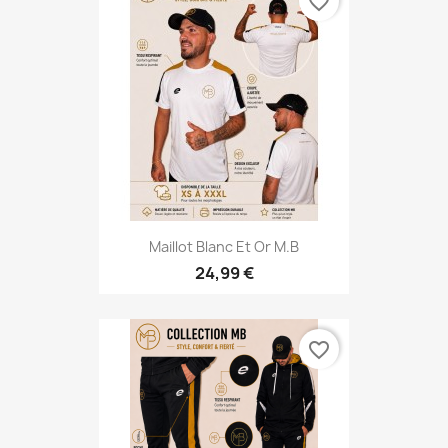
favorite_border
Maillot Blanc Et Or M.B
24,99 €
favorite_border