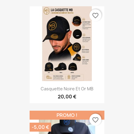
favorite_border
Casquette Noire Et Or MB
20,00 €
PROMO !
favorite_border
-5,00 €