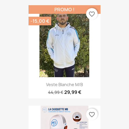
PROMO !
favorite_border
-15,00 €
Veste Blanche M/B
29,99 €
44,99 €
favorite_border