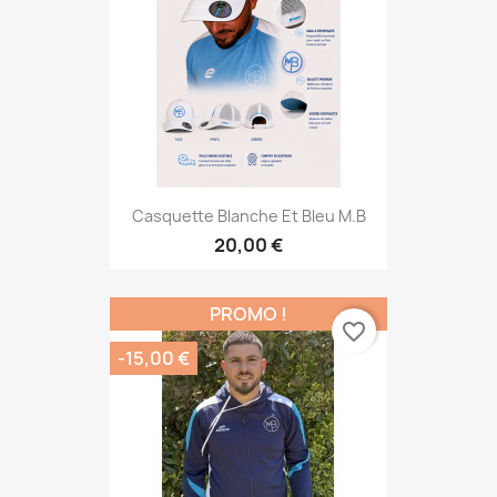
Casquette Blanche Et Bleu M.B
20,00 €
PROMO !
favorite_border
-15,00 €