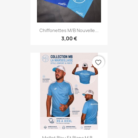
Chiffonettes M/B Nouvelle...
3,00 €
favorite_border
Maillot Bleu Et Blanc M.B...