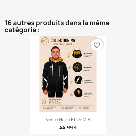
16 autres produits dans la même
catégorie :
favorite_border
Veste Noire Et Or M.B
44,99 €