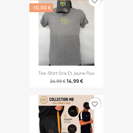
favorite_border
-10,00 €
Tee-Shirt Gris Et Jaune Fluo
14,99 €
24,99 €
favorite_border