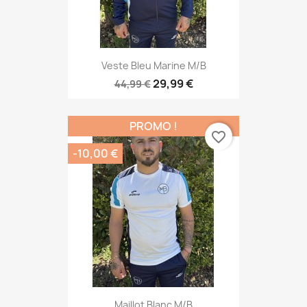
Veste Bleu Marine M/B
29,99 €
44,99 €
PROMO !
favorite_border
-10,00 €
Maillot Blanc M/B