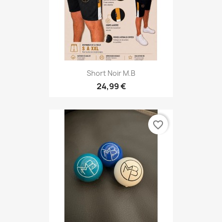
Short Noir M.B
24,99 €
favorite_border