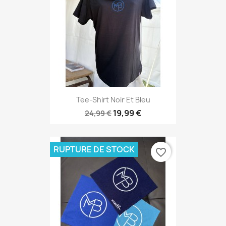
Tee-Shirt Noir Et Bleu
19,99 €
24,99 €
RUPTURE DE STOCK
favorite_border