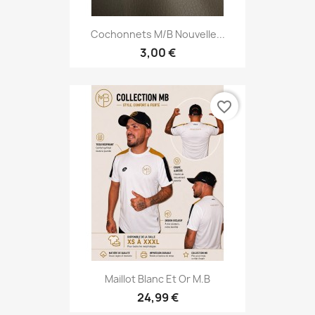
Cochonnets M/B Nouvelle...
3,00 €
favorite_border
Maillot Blanc Et Or M.B
24,99 €