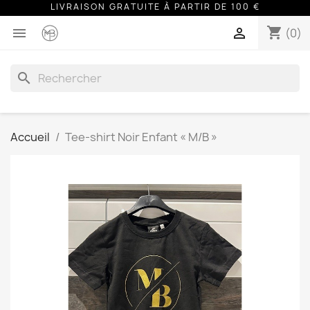
LIVRAISON GRATUITE À PARTIR DE 100 €
shopping_cart


(0)
search
Accueil
Tee-shirt Noir Enfant « M/B »