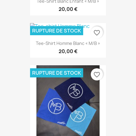
Tee-Shirt Blanc Enfant « M/B »
20,00 €
RUPTURE DE STOCK
favorite_border
Tee-Shirt Homme Blanc « M/B »
20,00 €
RUPTURE DE STOCK
favorite_border